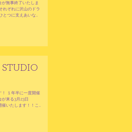
台が無事終了いたしま
それぞれに沢山のドラ
ひとつに支えあいなが
とも、辛いことも、み
、どこを切り取っても
 STUDIO
！ １年半に一度開催
が来る3月23日
開催いたします！！こ
ております！ 今期の
してください！...