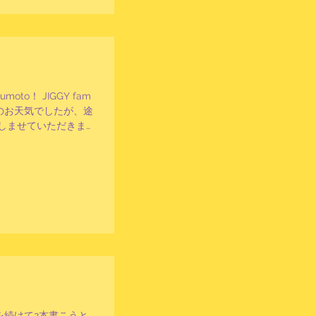
o！ JIGGY fam
のお天気でしたが、途
しませていただきまし
 イベントの際は必ず
すので、自由時間も楽
を続けて2本書こうと