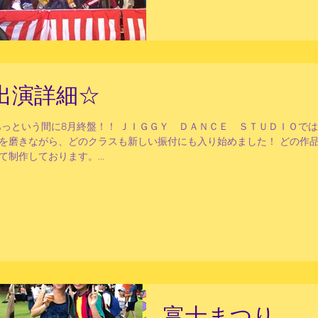
動画を頂けるのはとっ...
出演詳細☆
あっという間に8月終盤！！ ＪＩＧＧＹ ＤＡＮＣＥ ＳＴＵＤＩＯで
を磨きながら、どのクラスも新しい振付にも入り始めました！ どの作
制作しております。...