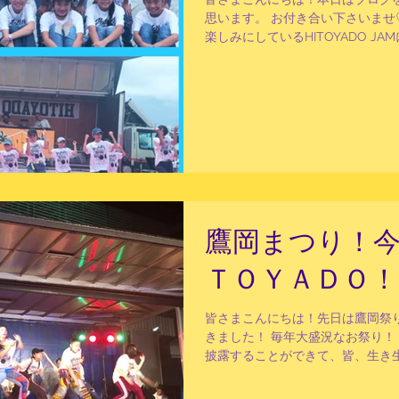
思います。 お付き合い下さいませ♡
楽しみにしているHITOYADO J
ました！ 朝、雨が降っていたので
ｗぜーんぜん大丈夫！...
鷹岡まつり！
ＴＯＹＡＤＯ！
皆さまこんにちは！先日は鷹岡祭
きました！ 毎年大盛況なお祭り！
披露することができて、皆、生き
てくれました！頂いたお写真を使
♡ 私は常に舞台袖で子供たちを見