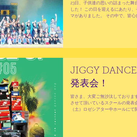
23日、子供達の思いの詰まった舞
した！ この日を迎えるにあたり、
マがありました。 その中で、皆心
ら頑張って参りました。 楽しいこ
んなで過ごした日々は全てが尊く
忘れられないこと...
JIGGY DANCE
発表会！
皆さま、大変ご無沙汰しております
させて頂いているスクールの発表会
（土）ロゼシアター中ホールにて
の日のために皆一丸となって頑張っ
集大成となる発表会！是非遊びにいら