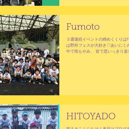
Fumoto
３週連続イベントの締めくくりはFumot
は野外フェスが大好き♡あいにく
中で雨もやみ、 皆で思いっきり楽
た！ 全員写っていないけど、、、
集合写真を撮りたいと思っていま
しみな...
HITOYADO
皆さまこんにちは！本日はブログ