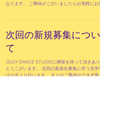
なります。 ご興味がございましたらお気軽にお問
合せ下さい。 また、11月新規生募集も行っており
ます。 こちらについてもお問合せ下さい。...
次回の新規募集につい
て
JIGGY DANCE STUDIOに興味を持って頂きありが
とうございます。 次回の新規生募集に伴う見学等
は10月より行います。 すぐのご案内ができず申し
訳ございませんが見学のご予約等承りますのでお
気軽にお問合せ下さい。...
12月新規生募集
こんにちは！JIGGY DANCE STUDIOです。 すべ
てのクラスの新規募集を行います。 それに伴い、
今月はご見学のご予約を承ります。 どのクラスも