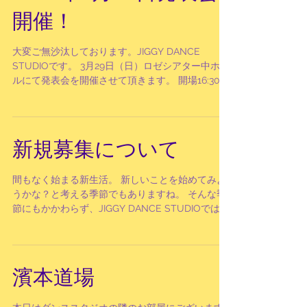
開催！
大変ご無沙汰しております。JIGGY DANCE
STUDIOです。 3月29日（日）ロゼシアター中ホー
ルにて発表会を開催させて頂きます。 開場16:30
開演17:00 入場無料 入場無料ですが、ご入場には
入場券が必要となります。 ご興味がございました
ら、お問い合わせページ、または下記のアドレス
からご連絡ください。
新規募集について
chiharu_jiggyds@yahoo.co.jp どんなスクールか
な？とご興味を持って下さる方は、発表会を観て
間もなく始まる新生活。 新しいことを始めてみよ
頂けると一番良く分かっていただけるかな？と思
うかな？と考える季節でもありますね。 そんな季
います。 皆様のお越しを所属生一同心よりお待ち
節にもかかわらず、JIGGY DANCE STUDIOでは現
しております！ また、発表会終了後に新規生募集
在新規生の募集は一時締め切りとさせて頂いてお
も再開させて頂く予定です。 #富士市ダンス #富
り、入会を楽しみに待って下さる方もいらっしゃ
士市ダンススクール #キッズダンス ＃
るのに、すぐのご案内ができず大変申...
jiggydancestudio
濱本道場