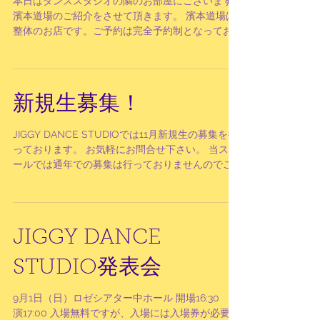
本日はダンススタジオの隣のお部屋にございます
濱本道場のご紹介をさせて頂きます。 濱本道場は
整体のお店です。ご予約は完全予約制となってお
りますので、ご利用の方は 0545-51-6899にお電話
をお願い致します。 住所はスタジオと同じ富士市
石坂２０５－１６です。...
新規生募集！
JIGGY DANCE STUDIOでは11月新規生の募集を行
っております。 お気軽にお問合せ下さい。 当スク
ールでは通年での募集は行っておりませんのでご
興味がございましたら今がチャンスです♡定員に
達し次第募集は終了とさせていただきます。...
JIGGY DANCE
STUDIO発表会
9月1日（日）ロゼシアター中ホール 開場16:30 開
演17:00 入場無料ですが、入場には入場券が必要と