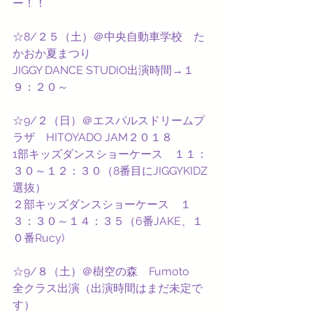
ー！！
☆8/２５（土）＠中央自動車学校　た
かおか夏まつり
JIGGY DANCE STUDIO出演時間→１
９：２０～
☆9/２（日）＠エスパルスドリームプ
ラザ　HITOYADO JAM２０１８
1部キッズダンスショーケース　１１：
３０～１２：３０（8番目にJIGGYKIDZ
選抜）
２部キッズダンスショーケース　１
３：３０～１４：３５（6番JAKE、１
０番Rucy)
☆9/８（土）＠樹空の森　Fumoto
全クラス出演（出演時間はまだ未定で
す）